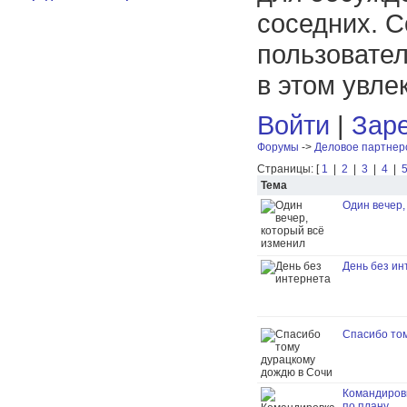
соседних. С
пользовател
в этом увле
Войти
|
Заре
Форумы
->
Деловое партнер
Страницы: [
1
|
2
|
3
|
4
|
Тема
Один вечер,
День без ин
Спасибо том
Командировк
по плану