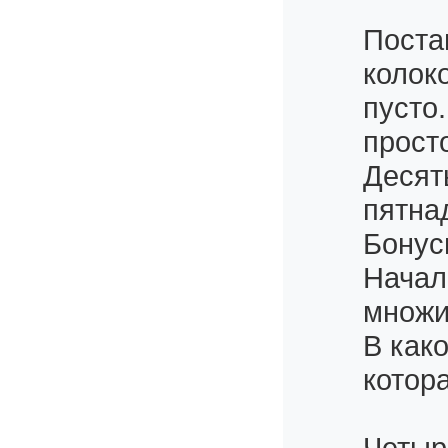
Поста
колок
пусто.
прост
Десят
пятна
Бонус
Начал
множи
В как
котор
Четыр