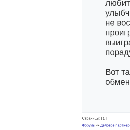
любит
улыбчи
не во
проиг
выигр
порад
Вот т
обмен
Страницы: [
1
]
Форумы
->
Деловое партнер