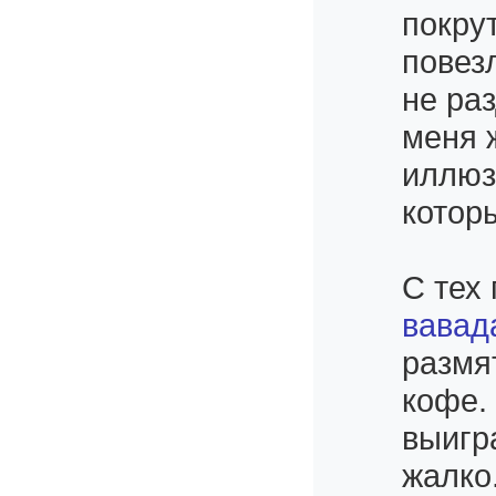
покру
повезл
не ра
меня 
иллюз
котор
С тех
вавад
размя
кофе.
выигр
жалко.