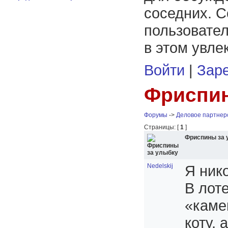
соседних. С
пользовател
в этом увле
Войти
|
Заре
Фриспин
Форумы
->
Деловое партнер
Страницы: [
1
]
Фриспины за 
Nedelskij
Я ник
В лот
«каме
коту, 