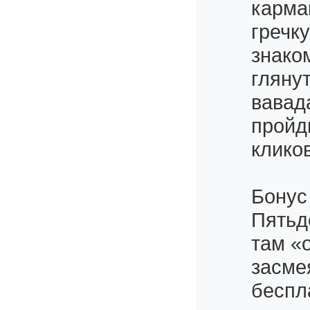
карма
гречк
знако
глянут
вавад
пройд
кликов
Бонус
Пятьд
там «
засмея
беспл