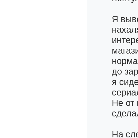
Я выв
нахал
интер
магаз
норма
до за
я сид
сериа
Не от
сдела
На сл