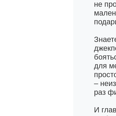
не про
мален
подар
Знаете
джекп
боять
для м
прост
– неи
раз ф
И гла