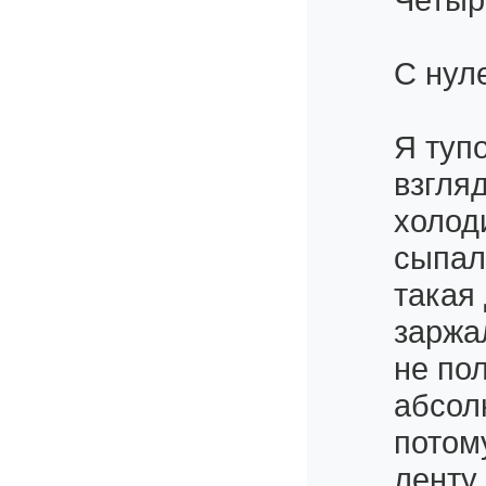
С нул
Я туп
взгляд
холод
сыпал
такая 
заржа
не по
абсол
потом
ленту.