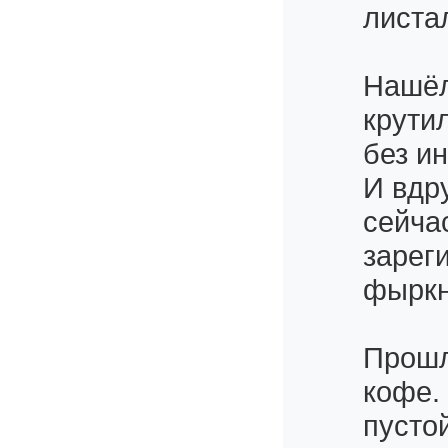
листа
Нашёл
крути
без и
И вдру
сейча
зарег
фыркн
Прошл
кофе.
пусто