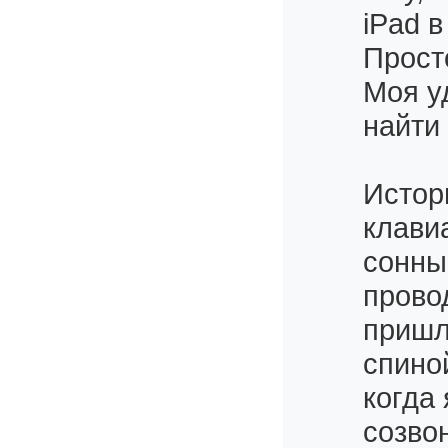
iPad в
Прост
Моя уд
найти 
Истори
клави
сонный
прово
пришл
спино
когда
созвон