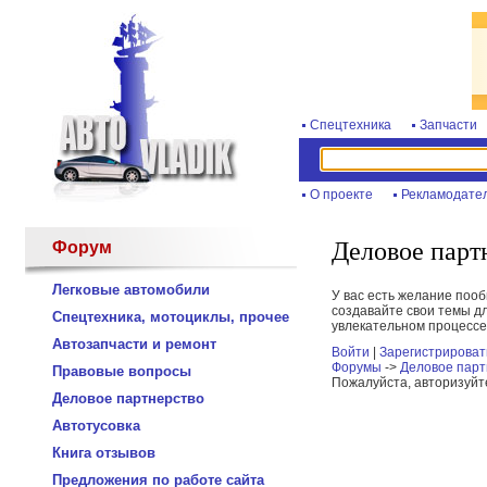
Спецтехника
Запчасти
О проекте
Рекламодате
Деловое парт
Форум
Легковые автомобили
У вас есть желание поо
создавайте свои темы дл
Спецтехника, мотоциклы, прочее
увлекательном процессе
Автозапчасти и ремонт
Войти
|
Зарегистрироват
Форумы
->
Деловое парт
Правовые вопросы
Пожалуйста, авторизуйт
Деловое партнерство
Автотусовка
Книга отзывов
Предложения по работе сайта