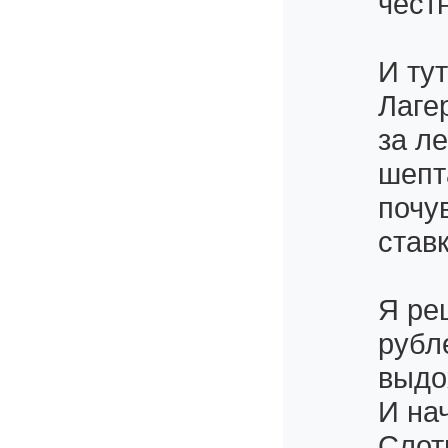
чест
И ту
Лаге
за л
шепт
почу
став
Я ре
рубл
выдо
И на
Слот