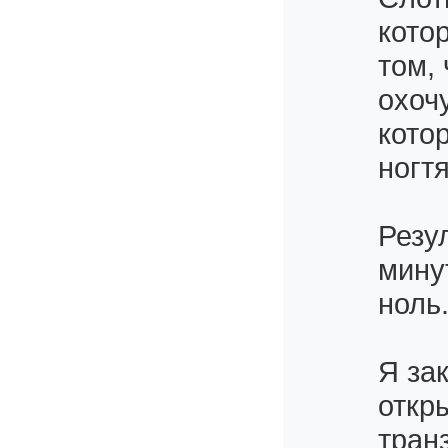
кото
том,
охочу
кото
ногт
Резу
мину
ноль
Я за
откр
тран