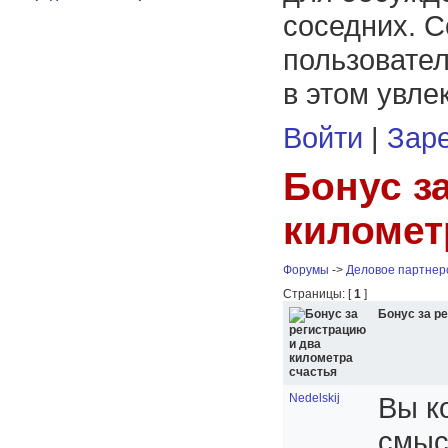
соседних. С
пользовател
в этом увле
Войти
|
Заре
Бонус з
километ
Форумы
->
Деловое партнер
Страницы: [
1
]
Бонус за р
Nedelskij
Вы к
смыс