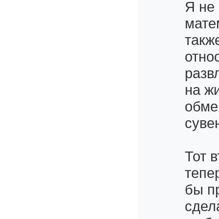
Я не
мате
такж
отно
разв
на ж
обме
суве
Тот в
тепе
бы п
сдел