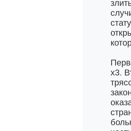
злить
случ
стат
откр
котор
Перв
х3. 
трясс
зако
оказ
стра
боль