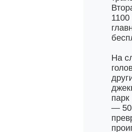
Втор
1100 
глав
бесп
На с
голо
друг
джек
парк
— 50
прев
прои