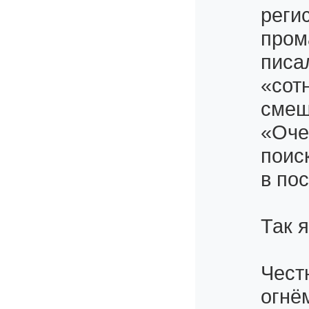
реги
пром
писа
«сот
смеш
«Оче
поис
в пос
Так 
Чест
огнё