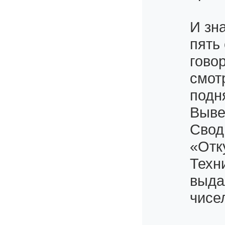
И зн
пять
гово
смот
подн
Выве
Свод
«Отк
Техн
выда
чисе