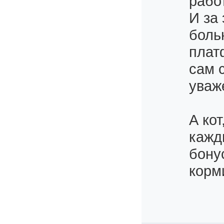
рабо
И за
боль
плат
сам 
уваж
А кот
кажды
бону
корм