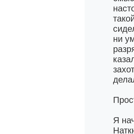
наст
тако
сиде
ни у
разр
каза
захо
дела
Прост
Я на
Натк