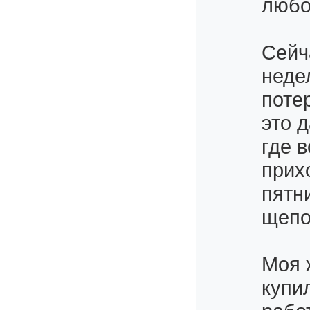
любо
Сейч
неде
поте
это 
где 
прих
пятн
щепо
Моя 
купи