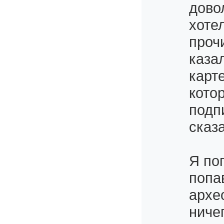
дово
хоте
проч
каза
карт
кото
подп
сказа
Я по
попа
архе
ниче