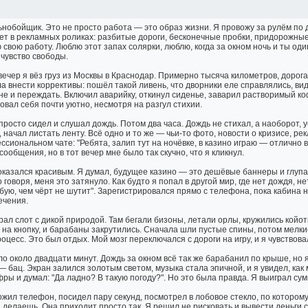
ьнобойщик. Это не просто работа — это образ жизни. Я провожу за рулём по дв
ет в рекламных роликах: разбитые дороги, бесконечные пробки, придорожные 
 свою работу. Люблю этот запах солярки, люблю, когда за окном ночь и ты од
 чувство свободы.
 вечер я вёз груз из Москвы в Краснодар. Примерно тысяча километров, дорога
а внести коррективы: пошёл такой ливень, что дворники еле справлялись, ви
не и переждать. Включил аварийку, откинул сиденье, заварил растворимый коф
овал себя почти уютно, несмотря на разгул стихии.
просто сидел и слушал дождь. Потом два часа. Дождь не стихал, а наоборот, у
 начал листать ленту. Всё одно и то же — чьи-то фото, новости о кризисе, р
ссиональном чате: "Ребята, залип тут на ночёвке, в казино играю — отлично
сообщения, но в тот вечер мне было так скучно, что я кликнул.
оказался красивым. Я думал, будущее казино — это дешёвые баннеры и глупая 
 говоря, меня это затянуло. Как будто я попал в другой мир, где нет дождя, н
бую, чем чёрт не шутит". Зарегистрировался прямо с телефона, пока кабина
ечения.
рал слот с дикой природой. Там бегали бизоны, летали орлы, кружились койот
 на кнопку, и барабаны закрутились. Сначала шли пустые спины, потом мелк
оцесс. Это был отдых. Мой мозг переключался с дороги на игру, и я чувствовал
о около двадцати минут. Дождь за окном всё так же барабанил по крыше, но 
— бац. Экран залился золотым светом, музыка стала эпичной, и я увидел, как
фры и думал: "Да ладно? В такую погоду?". Но это была правда. Я выиграл су
ожил телефон, посидел пару секунд, посмотрел в лобовое стекло, по которому 
ы делаешь. Она приходит просто так. Я решил не рисковать и вывести деньги 