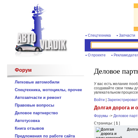
Спецтехника
Запчасти
О проекте
Рекламодате
Деловое парт
Форум
Легковые автомобили
У вас есть желание поо
создавайте свои темы дл
Спецтехника, мотоциклы, прочее
увлекательном процессе
Автозапчасти и ремонт
Войти
|
Зарегистрироват
Правовые вопросы
Долгая дорога и 
Деловое партнерство
Форумы
->
Деловое парт
Автотусовка
Страницы: [
1
]
Книга отзывов
Долга
Предложения по работе сайта