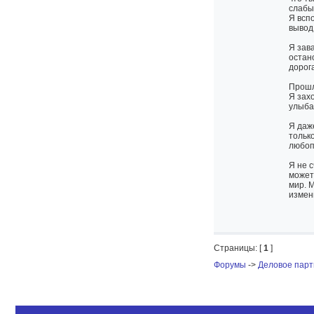
слабы
Я вспо
вывод
Я зава
остан
дорог
Прошл
Я зах
улыба
Я даж
только
любопы
Я не 
может
мир. М
измен
Страницы: [
1
]
Форумы
->
Деловое парт