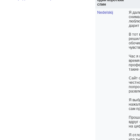
Nedelskij
Я дал
снима
люблю
дарит
В тот
решил
обочи
чувств
Час я 
время,
профе
такие 
Сайт 
честно
попро
развл
Я выб
нажал
сам пр
Прошл
вдруг 
на ци
Я отл
что т