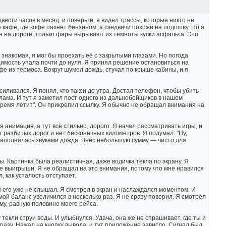
ести часов в месяц, и поверьте, я видел трассы, которые никто не
кафе, где кофе пахнет бензином, а сэндвичи похожи на подошву. Но я
ин на дороге, только фары вырывают из темноты куски асфальта. Это
 знакомая, я мог бы проехать её с закрытыми глазами. Но погода
димость упала почти до нуля. Я принял решение остановиться на
е из термоса. Вокруг шумел дождь, стучал по крыше кабины, и я
силивался. Я понял, что такси до утра. Достал телефон, чтобы убить
еклама. И тут я заметил пост одного из дальнобойщиков в нашем
 время летит". Он прикрепил ссылку. Я обычно не обращал внимания на
анимация, а тут всё стильно, дорого. Я начал рассматривать игры, и
ет разбитых дорог и нет бесконечных километров. Я подумал: "Ну,
 наполнялась звуками дождя. Внёс небольшую сумму — чисто для
ы. Картинка была реалистичная, даже водичка текла по экрану. Я
ие выигрыши. Я не обращал на это внимания, потому что мне нравился
, как усталость отступает.
я его уже не слышал. Я смотрел в экран и наслаждался моментом. И
 мой баланс увеличился в несколько раз. Я не сразу поверил. Я смотрел
мму, равную половине моего рейса.
текли струи воды. И улыбнулся. Удача, она же не спрашивает, где ты и
сразу. Нажал на кнопку вывода, и тут приложение зависло. Сигнал был