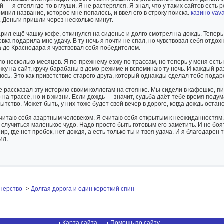
й — я стоял где-то в глуши. Я не растерялся. Я знал, что у таких сайтов ес
мнил название, которое мне попалось, и ввел его в строку поиска.
казино vav
. Деньги пришли через несколько минут.
рил ещё чашку кофе, откинулся на сиденье и долго смотрел на дождь. Теперь 
овка подарила мне удачу. В ту ночь я почти не спал, но чувствовал себя отдо
а до Краснодара я чувствовал себя победителем.
о несколько месяцев. Я по-прежнему езжу по трассам, но теперь у меня есть
ожу на сайт, кручу барабаны в демо-режиме и вспоминаю ту ночь. И каждый раз
юсь. Это как приветствие старого друга, который однажды сделал тебе подар
е рассказал эту историю своим коллегам на стоянке. Мы сидели в кафешке, пил
 на трассе, но и в жизни. Если дождь — значит, судьба даёт тебе время подум
тство. Может быть, у них тоже будет свой вечер в дороге, когда дождь остано
считаю себя азартным человеком. Я считаю себя открытым к неожиданностям. 
 случиться маленькое чудо. Надо просто быть готовым его заметить. И не боя
ир, где нет пробок, нет дождя, а есть только ты и твоя удача. И я благодарен 
ил.
нерство
->
Долгая дорога и один короткий спин
Карта сайта
Помощь по сайту