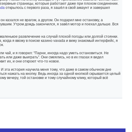
ть резервные страницы, которые работают даже при плохом соединении.
ada
открылось с первого раза, я зашёл в свой аккаунт и завершил
он казался не врагом, а другом. Он подарил мне остановку, а
хнувшим. Утром дождь закончился, я завёл мотор и поехал дальше. Вся
 маленькое развлечение на случай плохой погоды или долгой стоянки.
, когда я ввожу в поиске казино vavada и вижу знакомый интерфейс, я
ок.
и чай, и я говорил: "Парни, иногда надо уметь остановиться. Не
ать или даже выиграть". Они смеялись, но в их глазах я видел
вит их, и они откроют что-то новое.
И эта история научила меня тому, что даже в самом обычном дне
ться нажать на кнопку. Ведь иногда за одной кнопкой скрывается целый
тому вечеру, той остановке и тому случайному клику, который всё