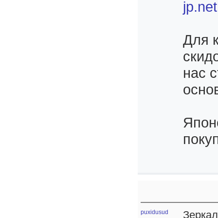
jp.net
Для 
скид
нас 
осно
Япон
поку
puxidusud
Зеркал