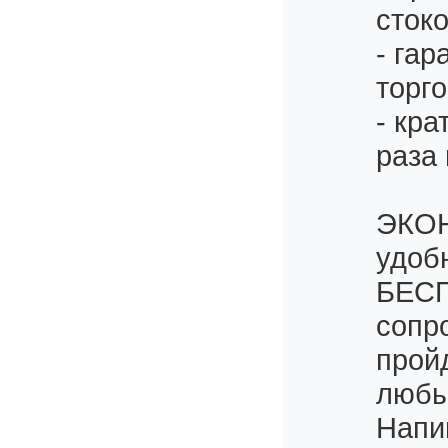
сток
- га
торго
- кра
раза 
ЭКОН
удоб
БЕСП
сопр
прой
любы
Напи