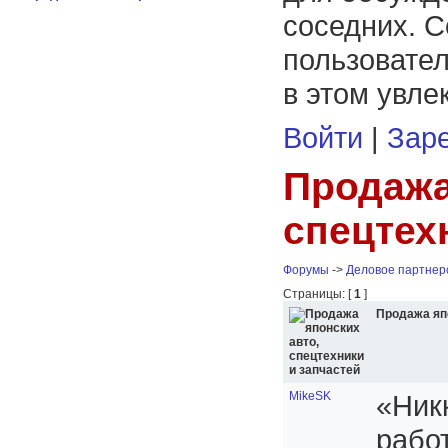
соседних. С
пользовател
в этом увле
Войти
|
Заре
Продажа
спецтех
Форумы
->
Деловое партнер
Страницы: [
1
]
Продажа япо
MikeSK
«Ник
работ