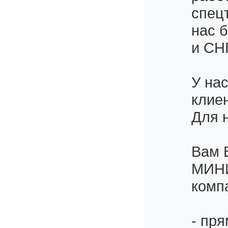
спецт
нас 
и СНГ
У на
клие
Для 
Вам 
МИНИ
комп
- пр