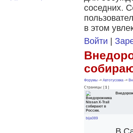
соседних. С
пользовател
в этом увле
Войти
|
Заре
Внедоро
собираю
Форумы
->
Автотусовка
->
Вн
Страницы: [
1
]
Внедорожн
bija089
В С