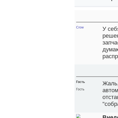
Crow
У себ
решен
запча
думаю
распр
Гость
Жаль,
автом
Гость
отста
"собр
Внедо