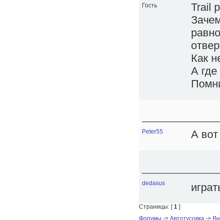
Trail
Гость
Зачем
равно
отвер
Как н
А где
Помни
Peter55
А вот
dedasus
играт
Страницы: [
1
]
Форумы
->
Автотусовка
->
Вн