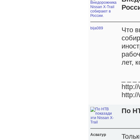
Росс
bija089
Что в
собир
иност
рабоч
лет, 
_ _ _ 
http:
http:/
По НТ
Асватур
Тольк