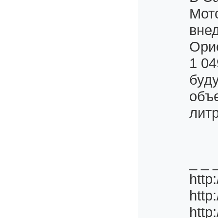
Мото
внед
Ори
1 04
буду
объе
лит
_ _ 
http
http
http