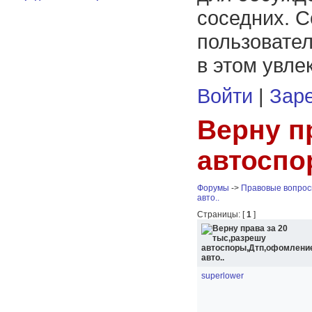
соседних. С
пользовател
в этом увле
Войти
|
Заре
Верну п
автоспо
Форумы
->
Правовые вопро
авто..
Страницы: [
1
]
superlower