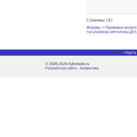
Страницы: [
1
]
Форумы
->
Правовые вопро
тыс,разрешу автоспоры,Дтп
Карта
© 2006-2026 Avtovladik.ru
Разработка сайта - Aниматика