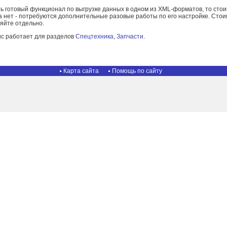
ь готовый функционал по выгрузке данных в одном из XML-форматов, то стоим
а нет - потребуются дополнительные разовые работы по его настройке. Стои
яйте отдельно.
с работает для разделов
Спецтехника
,
Запчасти
.
Карта сайта
Помощь по сайту