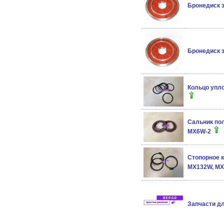
Бронедиск 
Бронедиск 
Кольцо упло
Сальник по
MX6W-2
Стопорное 
MX132W, MX
Запчасти дл