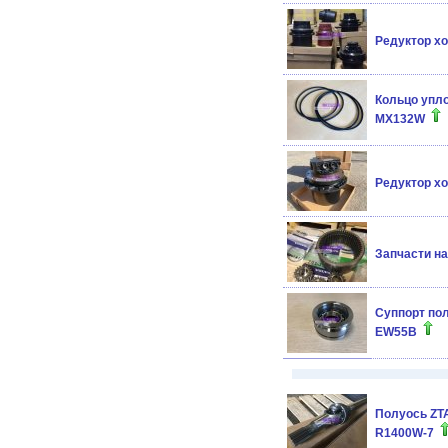
Редуктор хо
Кольцо упл
MX132W
Редуктор хо
Запчасти на
Суппорт по
EW55B
Полуось ZTA
R1400W-7