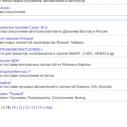
 любых марок грузовиков, автомобилей и автобусов
оАзия»
жа спецтехники
еревозка тралами Cargo- BLG
зка спецтехники автотранспортом по Дальнему Востоку и России
ет-магазин Primpart
жа новых запчастей производства Япония, Тайвань
«ТРАЛКОМПЛЕКТСЕРВИС»
ти для прицепов, полуприцепов и тралов ЧМЗАП , СЗАП , НЕФАЗ и др.
агазин-ДОН
е поставки контрактных запчастей из Японии и Европы
ВладАзияМоторс +"
е поставки спецтехники из Китая
ладКар
 поставки грузовых автомобилей и запчастей Daewoo, KIA, Hyundai
ервис "Первый"
монт Грузовики, Полуприцепы, Спецтехника. Выезд.
7
|
8
|
9
|
10
|
11
|
12
|
13
|
14
|
след.