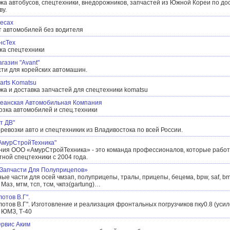
жа автобусов, спецтехники, внедорожников, запчастей из Южной Кореи по д
ву.
лесах
т автомобилей без водителя
нсТех
жа спецтехники
газин "Avant"
ти для корейских автомашин.
arts Komatsu
а и доставка запчастей для спецтехники komatsu
кеанская Автомобильная Компания
зка автомобилей и спец.техники
т ДВ"
ревозки авто и спецтехникик из Владивостока по всей России.
АмурСтройТехника"
ния ООО «АмурСтройТехника» - это команда профессионалов, которые работ
ной спецтехники с 2004 года.
Запчасти Для Полуприцепов»
ые части для осей чмзап, полуприцепы, тралы, прицепы, бецема, bpw, saf, bmt,
 Маз, мтм, тсп, тсм, чкпз(gartung)…
отов В.Г".
отов В.Г". Изготовление и реализация фронтальных погрузчиков пку0.8 (усил
, ЮМЗ, Т-40
ервис Аким