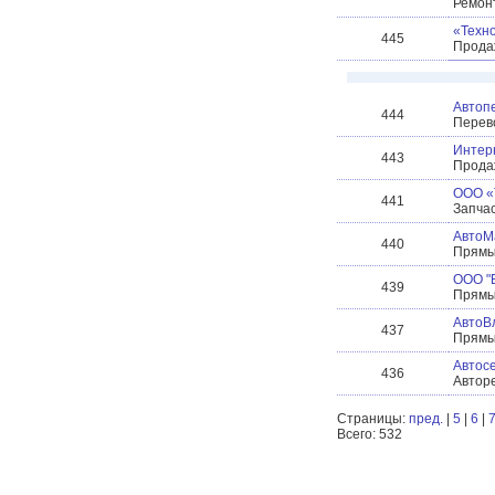
Ремонт
«Техн
445
Прода
Автоп
444
Перево
Интерн
443
Прода
ООО 
441
Запчас
АвтоМ
440
Прямы
ООО "
439
Прямы
АвтоВ
437
Прямые
Автос
436
Авторе
Страницы:
пред.
|
5
|
6
|
Всего: 532