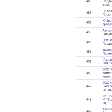
460
Прода
качест
На ко
458
Прока
ЮгТра
457
прода
Автома
456
Запчас
ООО P
455
Продаж
Тихоо
453
Перево
"Акцен
451
Ж\Д пе
ООО "
450
Компа
импорт
ООО «
449
Запасн
тонар,
Ип"Бол
448
Ип"Бол
80,82 
Автос
447