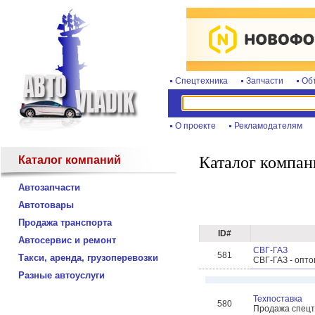
Спецтехника
Запчасти
Об
О проекте
Рекламодателям
Каталог компан
Каталог компаний
Автозапчасти
Автотовары
Продажа транспорта
ID#
Автосервис и ремонт
СВГ-ГАЗ
581
Такси, аренда, грузоперевозки
СВГ-ГАЗ - опт
Разные автоуслуги
Техпоставка
580
Продажа спецт