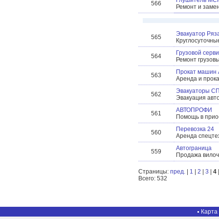
Глушитель МС
566
Ремонт и замен
Эвакуатор Ряз
565
Круглосуточные
Грузовой серв
564
Ремонт грузовы
Прокат машин 
563
Аренда и прок
Эвакуаторы С
562
Эвакуация авто
АВТОПРОФИ
561
Помощь в прио
Перевозка 24
560
Аренда спецтех
Автограница
559
Продажа вилочн
Страницы:
пред.
|
1
|
2
|
3
|
4
Всего: 532
Карта