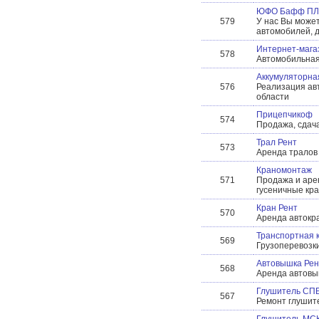
ЮФО Бафф ПЛ
579
У нас Вы может
автомобилей, д
Интернет-магаз
578
Автомобильная
Аккумуляторна
576
Реализация ав
области
Прицепчикоф
574
Продажа, сдача
Трал Рент
573
Аренда тралов 
Краномонтаж
571
Продажа и аре
гусеничные кра
Кран Рент
570
Аренда автокр
Транспортная 
569
Грузоперевозки
Автовышка Рен
568
Аренда автовы
Глушитель СП
567
Ремонт глушит