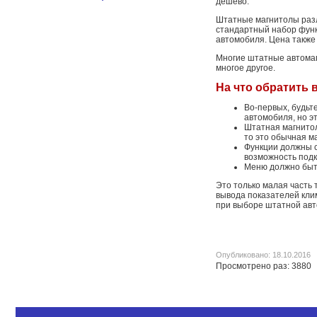
дешево.
Штатные магнитолы разл
стандартный набор функ
автомобиля. Цена также 
Многие штатные автомаг
многое другое.
На что обратить
Во-первых, будьт
автомобиля, но э
Штатная магнитол
то это обычная м
Функции должны с
возможность подк
Меню должно быт
Это только малая часть 
вывода показателей клим
при выборе штатной авт
Опубликовано: 18.10.2016
Просмотрено раз: 3880