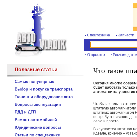
Спецтехника
Запчасти
О проекте
Рекламодате
Что такое шт
Полезные статьи
Самые популярные
Сегодня многие соврем
будет работать только 
Выбор и покупка транспорта
автомагнитолу, многие
Тюнинг и оборудование авто
Чтобы использовать все
Вопросы эксплуатации
штатную автомагнитолу.
ПДД и ДТП
штатных автомагнитол 
не требует никакого до
Ремонт автомобилей
легко и просто.
Юридические вопросы
Выпускается штатная ма
идеале, конечно – устан
Статьи по спецтехнике