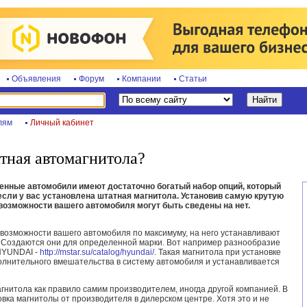
Объявления
Форум
Компании
Статьи
лям
Личный кабинет
атная автомагнитола?
енные автомобили имеют достаточно богатый набор опций, который
если у вас установлена штатная магнитола. Установив самую крутую
 возможности вашего автомобиля могут быть сведены на нет.
 возможности вашего автомобиля по максимуму, на него устанавливают
 Создаются они для определенной марки. Вот например разнообразие
HYUNDAI -
http://mstar.su/catalog/hyundai/
. Такая магнитола при установке
полнительного вмешательства в систему автомобиля и устанавливается
гнитола как правило самим производителем, иногда другой компанией. В
овка магнитолы от производителя в дилерском центре. Хотя это и не