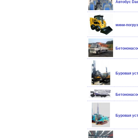
Автобус Da
мини-погрузч
Бетононасос
Буровая ус
Бетононасос
Буровая ус