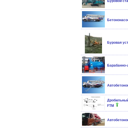
Буровой ст
Бетононасо
Буровая ус
Барабанно-
Автобетоно
Дробильный
FTM
Автобетонон