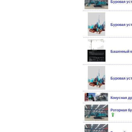
Буровая ус
Буровая ус
Башенный кра
Буровая ус
Конусная др
Роторная б