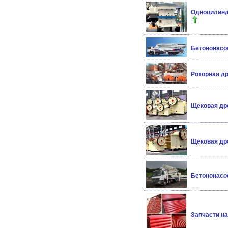
Одноцилинд
Бетононасо
Роторная др
Щековая дро
Щековая дро
Бетононасо
Запчасти н