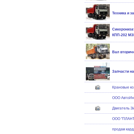
Техника и з
Синхрониза
КПП-202 МЗ
Вал вторичн
Запчасти на
Крановые ко
ООО АвтоИнд
Двигатель З
ООО "ПЛАНТ"
продам кард