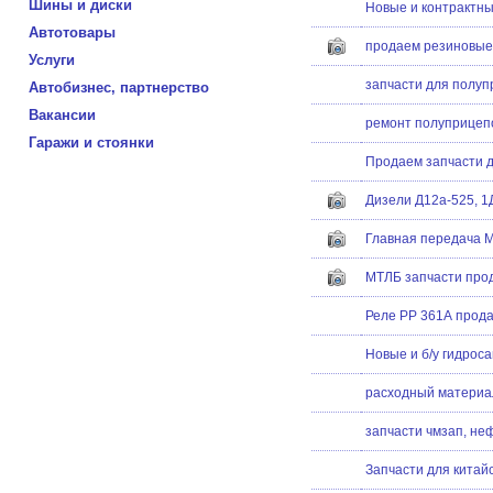
Шины и диски
Новые и контрактны
Автотовары
продаем резиновые
Услуги
запчасти для полуп
Автобизнес, партнерство
Вакансии
ремонт полуприцеп
Гаражи и стоянки
Продаем запчасти д
Дизели Д12а-525, 
Главная передача М
МТЛБ запчасти про
Реле РР 361А прод
Новые и б/у гидро
расходный материал
запчасти чмзап, не
Запчасти для китай