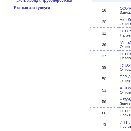
Такси, аренда, грузоперевозки
Разные автоуслуги
ООО"А
16
Запчас
АвтоДе
20
Оптово
ООО "У
32
Являе
"Авто
36
Оптика
ООО "
37
Оптов
ГУТА-
38
Оптов
РБР-А
50
Оптика
АВТО
53
Оптово
АВТО
56
Запча
ООО "Э
66
Произ
ИП Пр
73
Поста