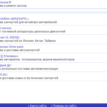
Бином-В"
жа и ремонт рессор
ЧАЙНА АВТОПАРТС»
жа запчастей для китайских автомобилей.
-service
т топливной аппаратуры дизельных двигателей
ния VL-DIESEL
ки запчастей из Японии, Китая, Тайваня.
газин Drive-parts
жа и доставка автозапчастей
ТД Угличмаш»
а автокранов , полуприцепов, кранов-манипуляторов.
Джей Ди"
о-розничные поставки автокомплектующих
25.RU
и доставка новых и б/у японских запчастей
Карта сайта
Помощь по сайту