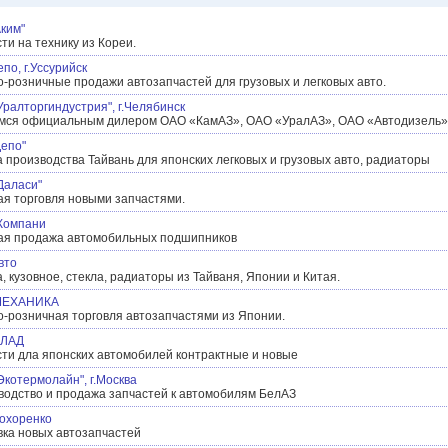
ким"
ти на технику из Кореи.
по, г.Уссурийск
-розничные продажи автозапчастей для грузовых и легковых авто.
ралторгиндустрия", г.Челябинск
мся официальным дилером ОАО «КамАЗ», ОАО «УралАЗ», ОАО «Автодизель»
Депо"
 производства Тайвань для японских легковых и грузовых авто, радиаторы
Даласи"
ая торговля новыми запчастями.
Компани
ая продажа автомобильных подшипников
вто
, кузовное, стекла, радиаторы из Тайваня, Японии и Китая.
МЕХАНИКА
-розничная торговля автозапчастями из Японии.
ВЛАД
сти дла японских автомобилей контрактные и новые
котермолайн", г.Москва
водство и продажа запчастей к автомобилям БелАЗ
охоренко
вка новых автозапчастей