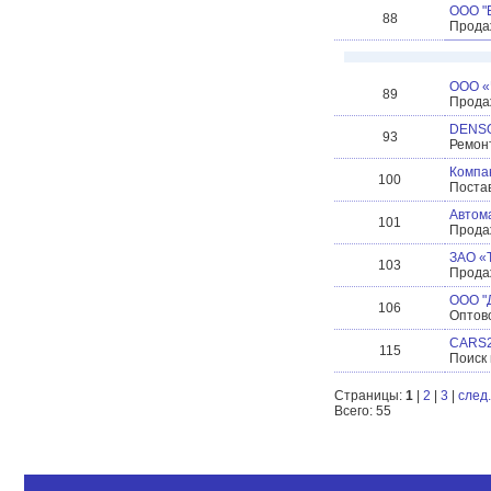
ООО "
88
Прода
ООО «
89
Прода
DENSO
93
Ремон
Компа
100
Постав
Автома
101
Прода
ЗАО «
103
Продаж
ООО "
106
Оптов
CARS
115
Поиск 
Страницы:
1
|
2
|
3
|
след.
Всего: 55