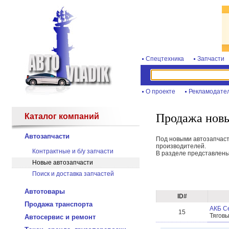
Спецтехника
Запчасти
О проекте
Рекламодате
Продажа новы
Каталог компаний
Автозапчасти
Под новыми автозапчаст
производителей.
Контрактные и б/у запчасти
В разделе представлены
Новые автозапчасти
Поиск и доставка запчастей
Автотовары
ID#
Продажа транспорта
АКБ Се
15
Тяговы
Автосервис и ремонт