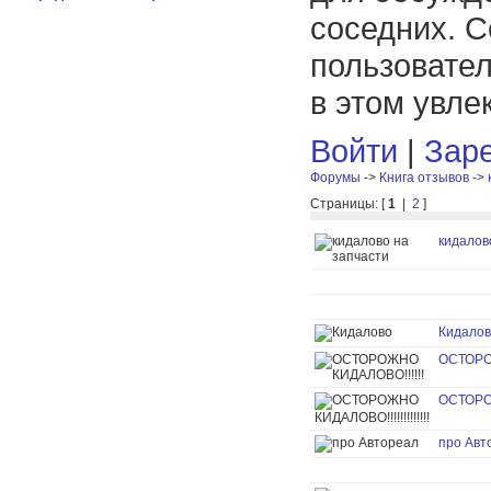
соседних. С
пользовател
в этом увле
Войти
|
Заре
Форумы
->
Книга отзывов
->
Страницы: [
1
|
2
]
кидалов
Кидало
ОСТОРО
ОСТОРОЖ
про Авт