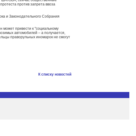
н ШАТОБА, сейчас общественные
 протеста против запрета ввоза
ока и Законодательного Собрания
н может привести к "социальному
ввозимых автомобилей – а получается,
дельцы праворульных иномарок не смогут
К списку новостей