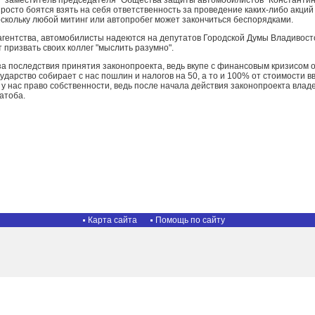
" заместитель председателя "Общества защиты автомобилистов" Константи
осто боятся взять на себя ответственность за проведение каких-либо акций
скольку любой митинг или автопробег может закончиться беспорядками.
агентства, автомобилисты надеются на депутатов Городской Думы Владивост
 призвать своих коллег "мыслить разумно".
а последствия принятия законопроекта, ведь вкупе с финансовым кризисом о
сударство собирает с нас пошлин и налогов на 50, а то и 100% от стоимости 
 у нас право собственности, ведь после начала действия законопроекта вла
Шатоба.
Карта сайта
Помощь по сайту