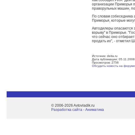
Как сообщил РИА "Дейта
организации Приморья пр
праворульных машин, по
По словам собеседника 
Приморья, которые могут
Автодилеры опасаются з
взрыву" в Приморье. "Го
что сейчас оно отбирает
продать их", - отметил 
Источник: deita.ru
Дата публикации: 05.11.2008
Просмотров: 2756
Обсудить новость на форуме
© 2006-2026 Avtovladik.ru
Разработка сайта - Aниматика