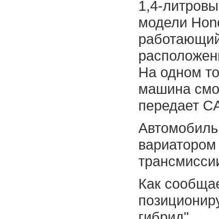
1,4-литровы
модели Hond
работающий
расположен
На одном то
машина смож
передает C
Автомобиль
вариатором 
трансмисси
Как сообщае
позициониру
гибрид".