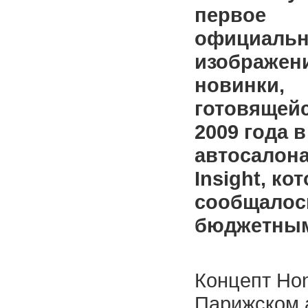
первое
официальн
изображен
новинки,
готовящейс
2009 года 
автосалона
Insight, ко
сообщалос
бюджетным
Концепт Hon
Парижском а