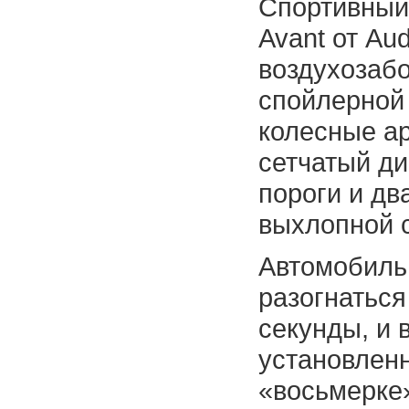
Спортивный
Avant от Au
воздухозабо
спойлерной
колесные ар
сетчатый д
пороги и дв
выхлопной 
Автомобиль 
разогнаться
секунды, и 
установлен
«восьмерке»