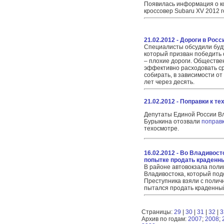
Появилась информация о к
кроссовер Subaru XV 2012 г
21.02.2012 - Дороги в Рос
Специалисты обсудили буд
который призван победить 
– плохие дороги. Обществ
эффективно расходовать ср
собирать, в зависимости от
лет через десять.
21.02.2012 - Поправки к т
Депутаты Единой России В
Бурыкина отозвали
поправк
техосмотре.
16.02.2012 - Во Владивост
попытке продать краденн
В районе автовокзала пол
Владивостока, который под
Преступника взяли с поличн
пытался продать краденны
Страницы:
29
|
30
|
31
|
32
|
3
Архив по годам:
2007
;
2008
;