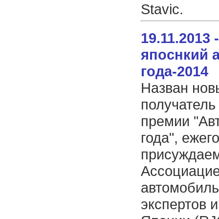
Stavic.
19.11.2013
япоснкий 
года-2014
Назван нов
получатель
премии "Ав
года", ежег
присуждае
Ассоциаци
автомобил
экспертов 