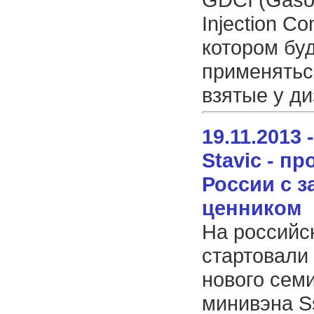
Injection Co
котором бу
применятьс
взятые у ди
19.11.2013
Stavic - п
России с 
ценником
На российс
стартовали
нового сем
минивэна S