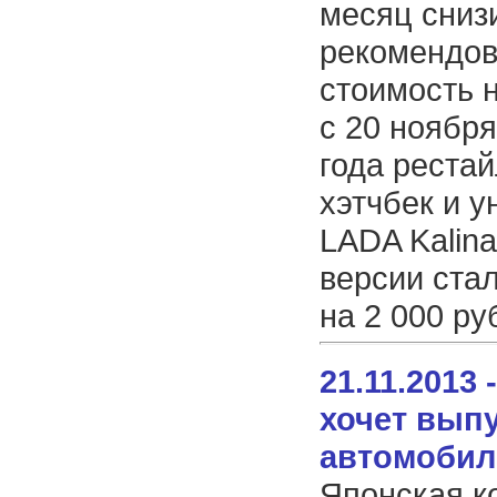
месяц сниз
рекомендо
стоимость н
с 20 ноябр
года реста
хэтчбек и 
LADA Kalin
версии ста
на 2 000 ру
21.11.2013 
хочет вып
автомобил
Японская к