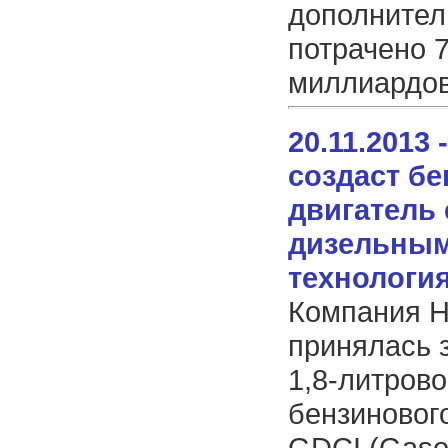
дополнител
потрачено 7
миллиардов
20.11.2013 
создаст б
двигатель 
дизельны
технологи
Компания H
принялась 
1,8-литрово
бензиновог
GDCI (Gasol