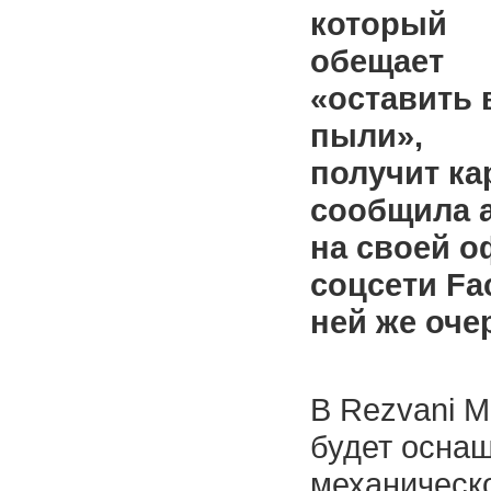
который
обещает
«оставить 
пыли»,
получит ка
сообщила 
на своей о
соцсети Fa
ней же оче
В Rezvani M
будет осна
механическ