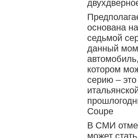
двухдверное
Предполагае
основана н
седьмой сер
данный мом
автомобиль,
котором мо
серию – это
итальянской
прошлогодни
Coupe
В СМИ отмеч
может стать