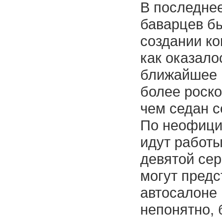
В последне
баварцев б
создании к
как оказалос
ближайшее 
более роско
чем седан с
По неофиц
идут работ
девятой сер
могут предс
автосалоне 
непонятно, 