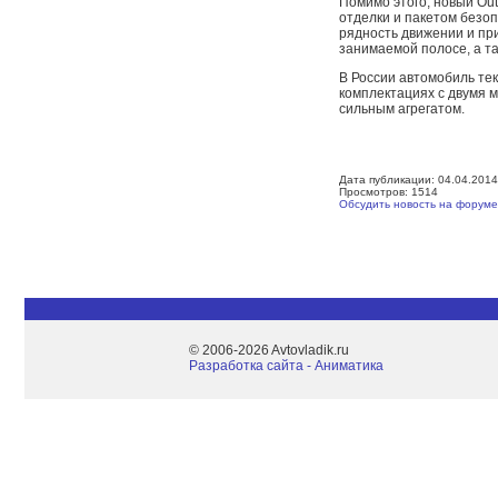
Помимо этого, новый Ou
отделки и пакетом безоп
рядность движении и пр
занимаемой полосе, а т
В России автомобиль те
комплектациях с двумя м
сильным агрегатом.
Дата публикации: 04.04.2014
Просмотров: 1514
Обсудить новость на форуме
© 2006-2026 Avtovladik.ru
Разработка сайта - Aниматика