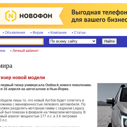
Объявления
Форум
Компании
Статьи
лям
Личный кабинет
мира
тизер новой модели
 первый тизер универсала Outback нового поколению.
я 16 апреля на автосалоне в Нью-Йорке.
общили лишь то, что новый Аутбэк будет сочетать в
ожника с маневренностью легкового автомобиля. По
олжен разделить моторную гамму с седаном Legacy
ый был показан в феврале на Чикагском моторшоу. В
овый агрегат мощностью 177 л.с. и 3.6 литровая
 л.с.