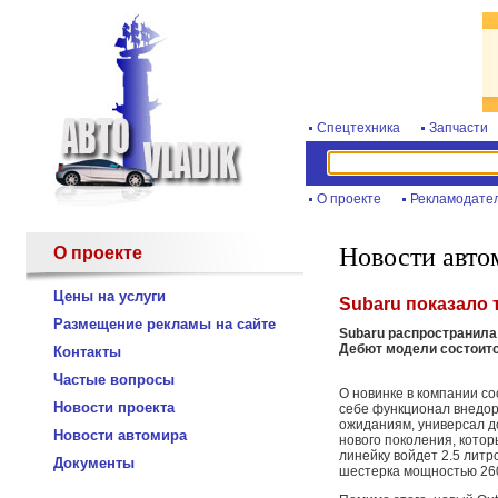
Спецтехника
Запчасти
О проекте
Рекламодате
Новости авто
О проекте
Цены на услуги
Subaru показало 
Размещение рекламы на сайте
Subaru распространила
Дебют модели состоитс
Контакты
Частые вопросы
О новинке в компании со
Новости проекта
себе функционал внедор
ожиданиям, универсал д
Новости автомира
нового поколения, котор
линейку войдет 2.5 литр
Документы
шестерка мощностью 260