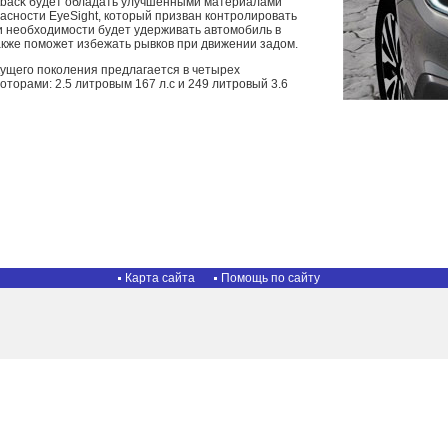
tback будет обладать улучшенными материалами
асности EyeSight, который призван контролировать
и необходимости будет удерживать автомобиль в
акже поможет избежать рывков при движении задом.
кущего поколения предлагается в четырех
оторами: 2.5 литровым 167 л.с и 249 литровый 3.6
Карта сайта
Помощь по сайту