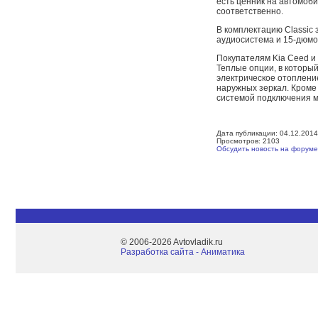
есть ценник на автомоби
соответственно.
В комплектацию Classic
аудиосистема и 15-дюмо
Покупателям Kia Ceed и 
Теплые опции, в который
электрическое отопление
наружных зеркал. Кроме 
системой подключения м
Дата публикации: 04.12.2014
Просмотров: 2103
Обсудить новость на форуме
© 2006-2026 Avtovladik.ru
Разработка сайта - Aниматика