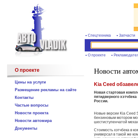
Спецтехника
Запчасти
О проекте
Рекламодате
Новости авто
О проекте
Цены на услуги
Kia Ceed обзаве
Размещение рекламы на сайте
Новая стартовая компле
пятидверного хэтчбека
Контакты
России.
Частые вопросы
Новости проекта
Новые версии Kia Ceed 
бензиновым мотором мо
Новости автомира
шестиступенчатой механ
Документы
Стоимость хэтчбека в ко
универсал в такой же ко