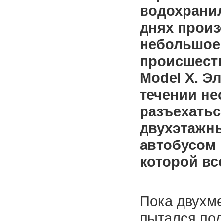
водохрани
днях прои
небольшое
происшеств
Model X. Э
течении не
разъехать
двухэтажн
автобусом 
которой вс
Пока двухм
пытался по