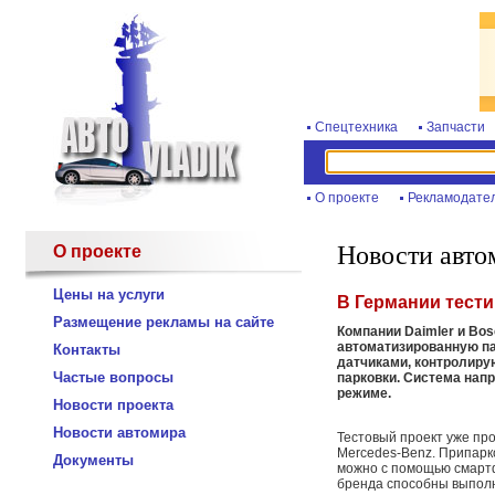
Спецтехника
Запчасти
О проекте
Рекламодате
Новости авто
О проекте
Цены на услуги
В Германии тест
Размещение рекламы на сайте
Компании Daimler и Bo
автоматизированную па
Контакты
датчиками, контролир
Частые вопросы
парковки. Система нап
режиме.
Новости проекта
Новости автомира
Тестовый проект уже пр
Mercedes-Benz. Припарк
Документы
можно с помощью смарт
бренда способны выполн