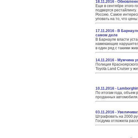
18.11.2016 - Обновлен
Еще в сентябре этого г
подвергся рестайлингу.
Россию. Самое интересн
уповать на то, что цены
17.11.2016 - В Барнау
самом деле
В Барнауле власти уст
намекающие нарушителя
в один ряд с такими жи
14.11.2016 - Мужчина 
Полиция Красноярского
Toyota Land Cruiser у 
10.11.2016 - Lamborghi
По итогам года, объем 
проданных автомобиля. 
03.11.2016 - Увеличив
Штрафовать на 2000 ру
Госдума отложила рассм