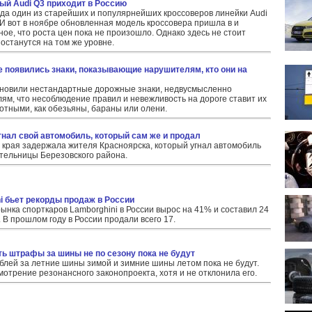
ный Audi Q3 приходит в Россию
ода один из старейших и популярнейших кроссоверов линейки Audi
 И вот в ноябре обновленная модель кроссовера пришла в и
ое, что роста цен пока не произошло. Однако здесь не стоит
 останутся на том же уровне.
ле появились знаки, показывающие нарушителям, кто они на
ановили нестандартные дорожные знаки, недвусмысленно
м, что несоблюдение правил и невежливость на дороге ставит их
вотными, как обезьяны, бараны или олени.
угнал свой автомобиль, который сам же и продал
 края задержала жителя Красноярска, который угнал автомобиль
жительницы Березовского района.
ni бьет рекорды продаж в России
рынка спорткаров Lamborghini в России вырос на 41% и составил 24
В прошлом году в России продали всего 17.
ать штрафы за шины не по сезону пока не будут
блей за летние шины зимой и зимние шины летом пока не будут.
отрение резонансного законопроекта, хотя и не отклонила его.