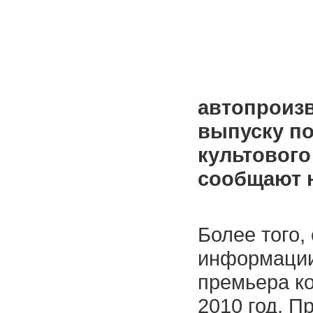
автопроизв
выпуску п
культового
сообщают 
Более того,
информации,
премьера ко
2010 год. П