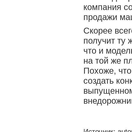
компания со
продажи ма
Скорее всег
получит ту 
что и модел
на той же п
Похоже, чт
создать кон
выпущенном
внедорожник
Источник: auto