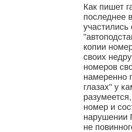
Как пишет га
последнее в
участились
"автоподста
копии номе
своих недру
номеров св
намеренно 
глазах" у к
разумеется
номер и сос
нарушении 
не повинног