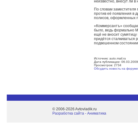
неизвестно, внесут ли в
По словам заместителя 
против её появления в 
полисов, оформленных п
«Коммерсантъ» сообщает
было, ведь формально М
ещё не вносит сумятицу
придётся сталкиваться р
подвешенном состоянии
Источник: auto.mail.ru
Дата публикации: 06.03.2009
Просмотров: 2734
Обсудить новость на форуме
© 2006-2026 Avtovladik.ru
Разработка сайта - Aниматика