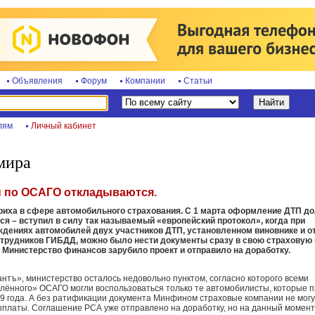
Объявления
Форум
Компании
Статьи
лям
Личный кабинет
мира
 по ОСАГО откладываются.
иха в сфере автомобильного страхования. С 1 марта оформление ДТП д
я – вступил в силу так называемый «европейский протокол», когда при
дениях автомобилей двух участников ДТП, установленном виновнике и о
отрудников ГИБДД, можно было нести документы сразу в свою страховую
 Министерство финансов зарубило проект и отправило на доработку.
нтъ», министерство осталось недовольно пунктом, согласно которого всеми
ённого» ОСАГО могли воспользоваться только те автомобилисты, которые 
09 года. А без ратификации документа Минфином страховые компании не могу
платы. Соглашение РСА уже отправлено на доработку, но на данный момент