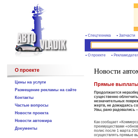
Спецтехника
Запчасти
О проекте
Рекламодате
Новости авто
О проекте
Цены на услуги
Прямые выплаты
Размещение рекламы на сайте
Продолжается неразбер
существенно облегчитьс
Контакты
незначительных повреж
Частые вопросы
жертв, не дожидаясь с
Увы, рано радовались –
Новости проекта
Новости автомира
Как сообщает «Коммерса
преимуществами «обновл
Документы
полис после 1 марта 20
осуществлять прямые вы