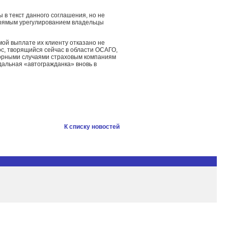
в текст данного соглашения, но не
 прямым урегулированием владельцы
мой выплате их клиенту отказано не
с, творящийся сейчас в области ОСАГО,
спорными случаями страховым компаниям
адальная «автогражданка» вновь в
К списку новостей