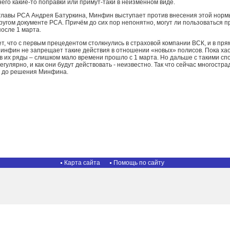
 него какие-то поправки или примут-таки в неизменном виде.
главы РСА Андрея Батуркина, Минфин выступает против внесения этой нормы 
другом документе РСА. Причём до сих пор непонятно, могут ли пользоваться
осле 1 марта.
, что с первым прецедентом столкнулись в страховой компании ВСК, и в пря
инфин не запрещает такие действия в отношении «новых» полисов. Пока хао
 в их ряды – слишком мало времени прошло с 1 марта. Но дальше с такими 
егулярно, и как они будут действовать - неизвестно. Так что сейчас многостр
 до решения Минфина.
Карта сайта
Помощь по сайту