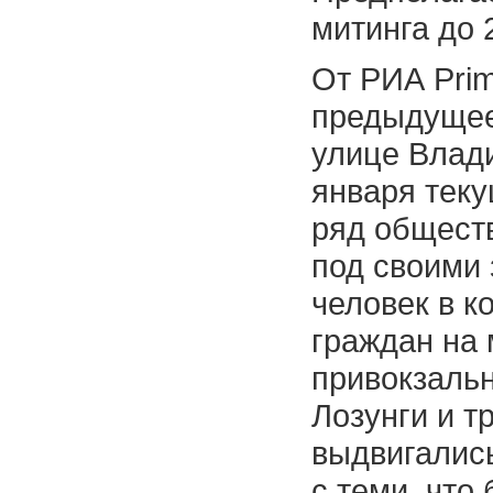
митинга до 
От РИА Pri
предыдущее
улице Влади
января теку
ряд общест
под своими 
человек в к
граждан на 
привокзаль
Лозунги и т
выдвигались
с теми, что