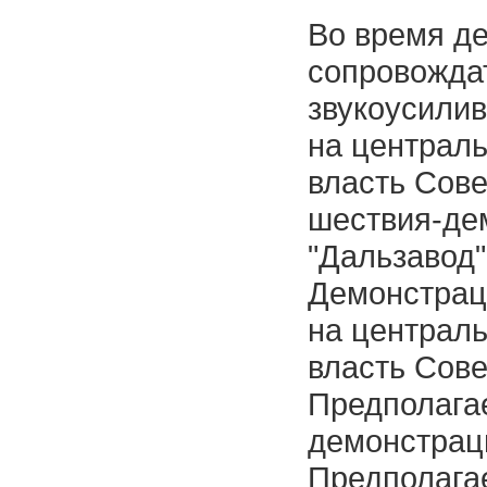
Во время д
сопровожда
звукоусили
на централ
власть Сове
шествия-де
"Дальзавод" 
Демонстраци
на централ
власть Совет
Предполага
демонстраци
Предполага