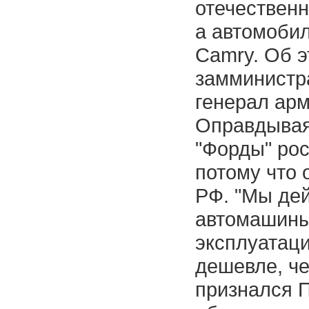
отечественн
а автомобил
Camry. Об 
замминистр
генерал ар
Оправдываяс
"Форды" ро
потому что 
РФ. "Мы дей
автомашины,
эксплуатаци
дешевле, че
признался 