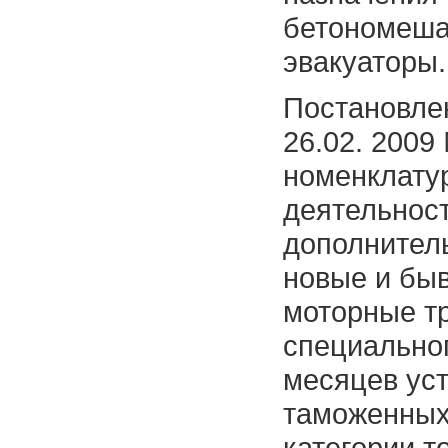
бетономешал
эвакуаторы.
Постановле
26.02. 2009
номенклату
деятельнос
дополнител
новые и бы
моторные т
специальног
месяцев ус
таможенных
категории т