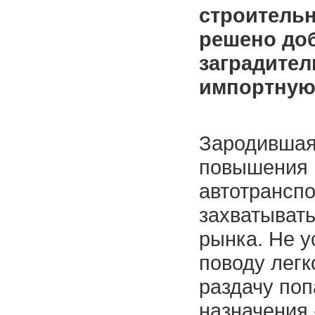
строитель
решено до
заградите
импортную 
Зародившая
повышения 
автотранспо
захватывать
рынка. Не у
поводу легк
раздачу по
назначения 