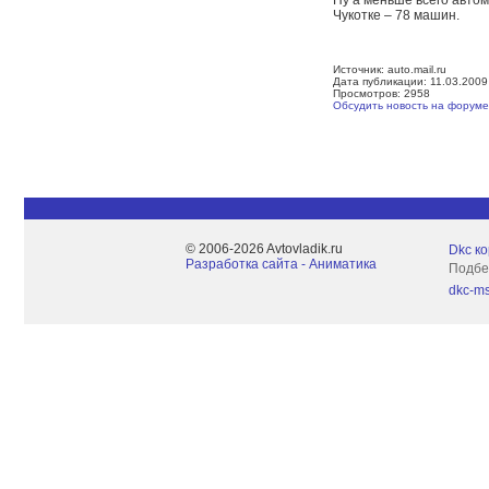
Ну а меньше всего автом
Чукотке – 78 машин.
Источник: auto.mail.ru
Дата публикации: 11.03.2009
Просмотров: 2958
Обсудить новость на форуме
© 2006-2026 Avtovladik.ru
Dkc ко
Разработка сайта - Aниматика
Подбе
dkc-ms