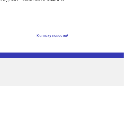
риходится 71 автомобиль, в Чечне и на
К списку новостей