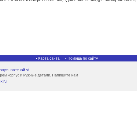
обилей на юге и севере России. Так, в Дагестане на каждую тысячу жителей п
Карта сайта
Помощь по сайту
рпус навесной st
рем корпус и нужные детали. Напишите нам
k.ru