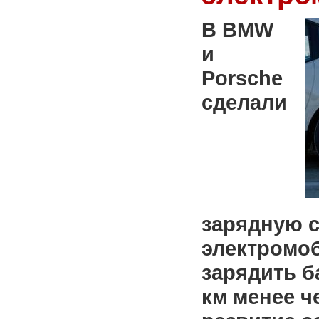
В BMW
и
Porsche
сделали
зарядную 
электромо
зарядить б
км менее ч