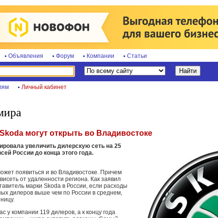
Объявления
Форум
Компании
Статьи
лям
Личный кабинет
мира
 Skoda могут открыть во Владивостоке
ировала увеличить дилерскую сеть на 25
сей России до конца этого года.
может появиться и во Владивостоке. Причем
ависеть от удаленности региона. Как заявил
авитель марки Skoda в России, если расходы
ных дилеров выше чем по России в среднем,
ницу.
с у компании 119 дилеров, а к концу года