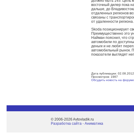
должно быть 145. Цель 
восточный дилер пока на
дальше, до Владивостока
отдаленных регионов во
связаны с транспортиров
от удаленности региона.
Skoda позиционирует св
Преимущественно это у
Найман пояснил, что ст
автомобили по доступны
деньги и не любят пере
автомобильный рынок. П
показатели выглядят неп
Дата публикации: 02.08.2012
Просмотров: 1987
Обсудить новость на форуме
© 2006-2026 Avtovladik.ru
Разработка сайта - Aниматика