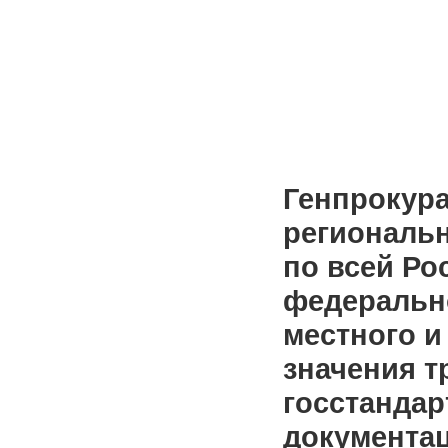
Генпрокура
региональ
по всей Ро
федерально
местного 
значения 
госстандар
документац