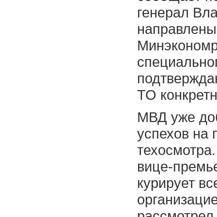
генерал Вл
направлены
Минэкономр
специальног
подтвержда
ТО конкрет
МВД уже до
успехов на 
техосмотра.
вице-премь
курирует вс
организаци
рассмотрел