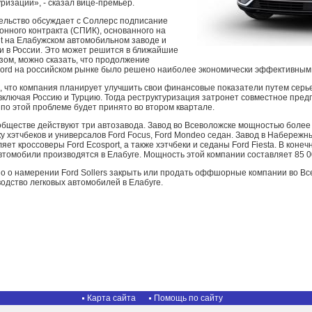
уризации», - сказал вице-премьер.
тельство обсуждает с Соллерс подписание
онного контракта (СПИК), основанного на
it на Елабужском автомобильном заводе и
 в России. Это может решится в ближайшие
зом, можно сказать, что продолжение
ord на российском рынке было решено наиболее экономически эффективным с
о, что компания планирует улучшить свои финансовые показатели путем серь
включая Россию и Турцию. Тогда реструктуризация затронет совместное предпр
по этой проблеме будет принято во втором квартале.
обществе действуют три автозавода. Завод во Всеволожске мощностью более
у хэтчбеков и универсалов Ford Focus, Ford Mondeo седан. Завод в Набереж
т кроссоверы Ford Ecosport, а также хэтчбеки и седаны Ford Fiesta. В конечн
втомобили производятся в Елабуге. Мощность этой компании составляет 85 0
о о намерении Ford Sollers закрыть или продать оффшорные компании во Вс
одство легковых автомобилей в Елабуге.
Карта сайта
Помощь по сайту