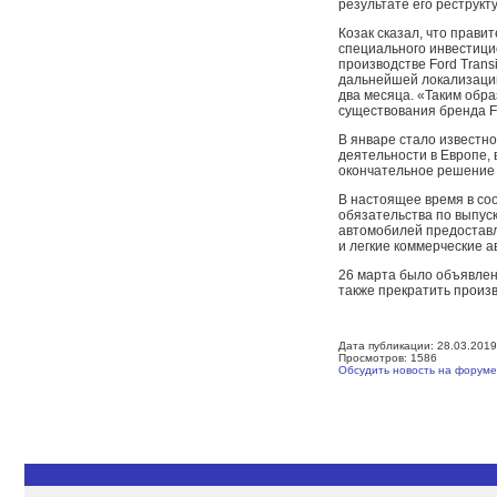
результате его реструкт
Козак сказал, что прави
специального инвестици
производстве Ford Trans
дальнейшей локализации
два месяца. «Таким обра
существования бренда F
В январе стало известн
деятельности в Европе, 
окончательное решение 
В настоящее время в со
обязательства по выпуск
автомобилей предоставляе
и легкие коммерческие а
26 марта было объявлен
также прекратить произв
Дата публикации: 28.03.2019
Просмотров: 1586
Обсудить новость на форуме