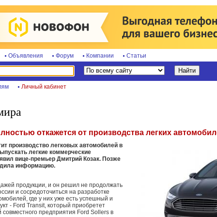
Объявления
Форум
Компании
Статьи
лям
Личный кабинет
мира
лностью откажется от производства легких автомобил
тит производство легковых автомобилей в
выпускать легкие коммерческие
аявил вице-премьер Дмитрий Козак. Позже
рдила информацию.
дажей продукции, и он решил не продолжать
оссии и сосредоточиться на разработке
омобилей, где у них уже есть успешный и
кт - Ford Transit, который приобретет
 совместного предприятия Ford Sollers в