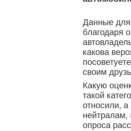
Данные для
благодаря о
автовладел
какова веро
посоветует
своим друз
Какую оцен
такой катег
относили, а
нейтралам, 
опроса рас