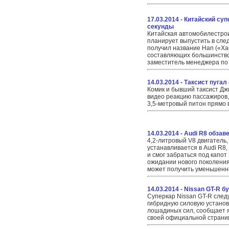
17.03.2014 - Китайский суп
секунды
Китайская автомобилестро
планирует выпустить в сле
получил название Han («Хан
составляющих большинство
заместитель менеджера по
14.03.2014 - Таксист пуга
Комик и бывший таксист Д
видео реакцию пассажиров,
3,5-метровый питон прямо в
14.03.2014 - Audi R8 обза
4,2-литровый V8 двигатель,
устанавливается в Audi R8
и смог забраться под капот
ожидании нового поколения 
может получить уменьшенн
14.03.2014 - Nissan GT-R 
Суперкар Nissan GT-R след
гибридную силовую устано
лошадиных сил, сообщает 
своей официальной страниц