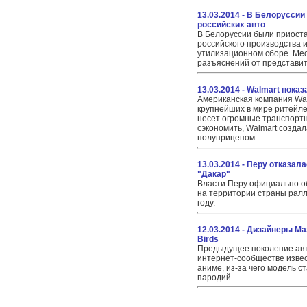
13.03.2014 - В Белорусси
российских авто
В Белоруссии были приост
российского производства и
утилизационном сборе. Ме
разъяснений от представит
13.03.2014 - Walmart пока
Американская компания Wal
крупнейших в мире ритейле
несет огромные транспортн
сэкономить, Walmart создал
полуприцепом.
13.03.2014 - Перу отказа
"Дакар"
Власти Перу официально о
на территории страны рал
году.
12.03.2014 - Дизайнеры M
Birds
Предыдущее поколение авт
интернет-сообществе извес
аниме, из-за чего модель 
пародий.