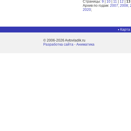
Страницы:
9
|
10
|
11
|
12
|
13
Архив по годам:
2007
;
2008
;
2020
;
Карта
© 2006-2026 Avtovladik.ru
Разработка сайта - Aниматика