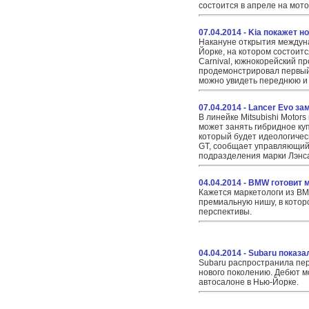
состоится в апреле на мот
07.04.2014 - Kia покажет н
Накануне открытия междун
Йорке, на котором состоитс
Carnival, южнокорейский п
продемонстрировал первый
можно увидеть переднюю и
07.04.2014 - Lancer Evo з
В линейке Mitsubishi Motors
может занять гибридное ку
который будет идеологиче
GT, сообщает управляющий
подразделения марки Лэнс
04.04.2014 - BMW готовит 
Кажется маркетологи из B
премиальную нишу, в которо
перспективы.
04.04.2014 - Subaru показ
Subaru распространила пер
нового поколению. Дебют м
автосалоне в Нью-Йорке.