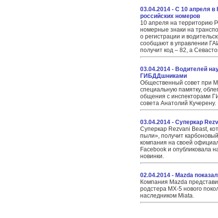
03.04.2014 - С 10 апреля 
российских номеров
10 апреля на территорию Р
номерные знаки на транспо
о регистрации и водительск
сообщают в управлении ГА
получит код – 82, а Севасто
03.04.2014 - Водителей н
ГИБДДшниками
Общественный совет при М
специальную памятку, обл
общения с инспекторами Г
совета Анатолий Кучерену.
03.04.2014 - Суперкар Rezv
Суперкар Rezvani Beast, к
пыли», получит карбоновый
компания на своей официал
Facebook и опубликовала н
новинки.
02.04.2014 - Mazda показа
Компания Mazda представи
родстера MX-5 нового поко
наследником Miata.