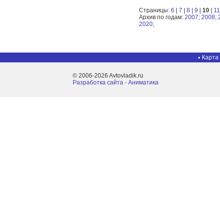
Страницы:
6
|
7
|
8
|
9
|
10
|
11
Архив по годам:
2007
;
2008
;
2020
;
Карта
© 2006-2026 Avtovladik.ru
Разработка сайта - Aниматика