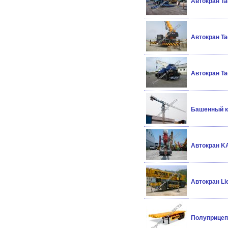
Автокран Ta
Автокран T
Автокран T
Башенный кр
Автокран KA
Автокран Li
Полуприцеп 