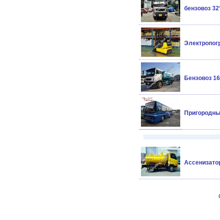
бензовоз 32
Электропогр
Бензовоз 16
Пригородны
Ассенизатор