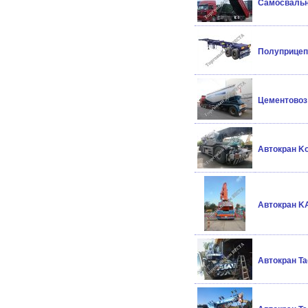
Самосвальны
Полуприцеп 
Цементовоз 
Автокран Ko
Автокран K
Автокран T