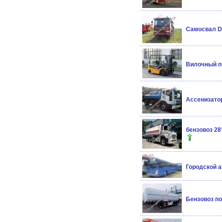
Самосвал D
Вилочный по
Ассенизатор
бензовоз 28
Городской а
Бензовоз по