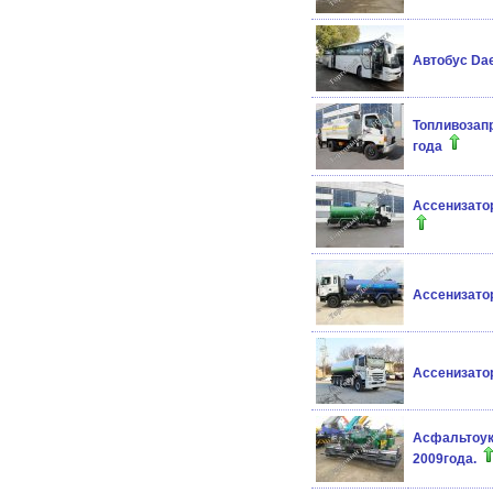
Автобус Dae
Топливозапр
года
Ассенизатор
Ассенизатор
Ассенизатор
Асфальтоук
2009года.