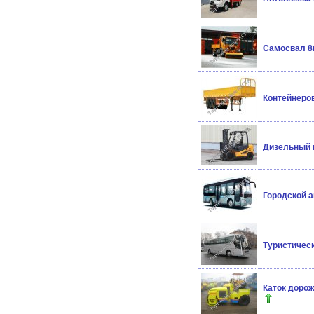
Самосвал 8м
Контейнеров
Дизельный п
Городской а
Туристичес
Каток доро