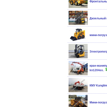
Фронтальный
Дизельный п
мини-погрузч
Электропогр
кран-манип
kn1204ex.
КМУ Kanglim
Мини-погруз