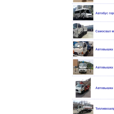
Автобус гор
Самосвал ма
Автовышка D
Автовышка 
Автовышка N
Топливозапр