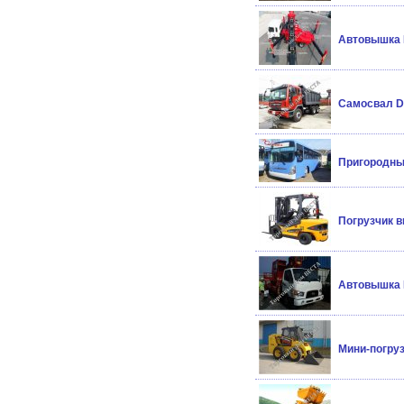
Автовышка 
Самосвал Da
Пригородный
Погрузчик в
Автовышка N
Мини-погруз