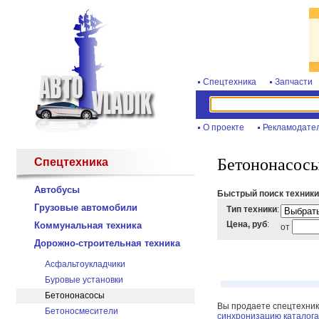
Спецтехника
Запчасти
О проекте
Рекламодате
Бетононасос
Спецтехника
Автобусы
Быстрый поиск техники
Грузовые автомобили
Тип техники
:
Цена, руб
:
Коммунальная техника
от
Дорожно-строительная техника
Асфальтоукладчики
Буровые установки
Бетононасосы
Вы продаете спецтехнику
Бетоносмесители
синхронизацию каталога