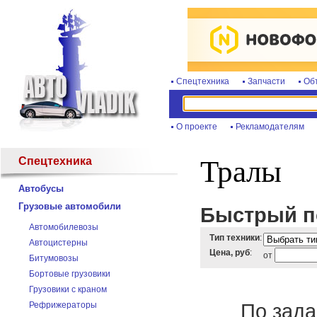
Спецтехника
Запчасти
Об
О проекте
Рекламодателям
Спецтехника
Тралы
Автобусы
Грузовые автомобили
Быстрый по
Автомобилевозы
Тип техники
:
Автоцистерны
Цена, руб
:
от
Битумовозы
Бортовые грузовики
Грузовики с краном
По зада
Рефрижераторы